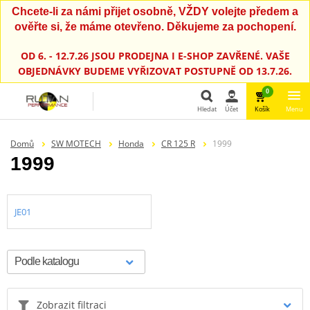
Chcete-li za námi přijet osobně, VŽDY volejte předem a
ověřte si, že máme otevřeno. Děkujeme za pochopení.
OD 6. - 12.7.26 JSOU PRODEJNA I E-SHOP ZAVŘENÉ. VAŠE
OBJEDNÁVKY BUDEME VYŘIZOVAT POSTUPNĚ OD 13.7.26.
0
Hledat
Účet
Košík
Menu
Hledat
Domů
SW MOTECH
Honda
CR 125 R
1999
1999
JE01
Zobrazit filtraci