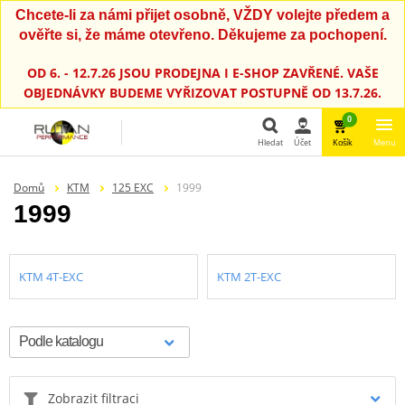
Chcete-li za námi přijet osobně, VŽDY volejte předem a
ověřte si, že máme otevřeno. Děkujeme za pochopení.
OD 6. - 12.7.26 JSOU PRODEJNA I E-SHOP ZAVŘENÉ. VAŠE
OBJEDNÁVKY BUDEME VYŘIZOVAT POSTUPNĚ OD 13.7.26.
0
Hledat
Účet
Košík
Menu
Hledat
Domů
KTM
125 EXC
1999
1999
KTM 4T-EXC
KTM 2T-EXC
Zobrazit filtraci