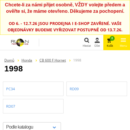
Chcete-li za námi přijet osobně, VŽDY volejte předem a
ověřte si, že máme otevřeno. Děkujeme za pochopení.
OD 6. - 12.7.26 JSOU PRODEJNA I E-SHOP ZAVŘENÉ. VAŠE
OBJEDNÁVKY BUDEME VYŘIZOVAT POSTUPNĚ OD 13.7.26.
0
Hledat
Účet
Košík
Menu
Hledat
Domů
Honda
CB 600 F Hornet
1998
1998
PC34
RD09
RD07