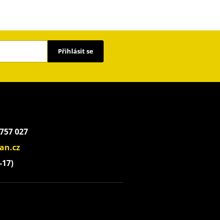
Přihlásit se
 757 027
an.cz
-17)