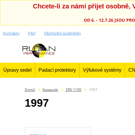
Chcete-li za námi přijet osobně
OD 6. - 12.7.26 JSOU 
Kontakty
FAQ
Obchodní podmínky
Úpravy sedel
Padací protektory
Výfukové systémy
CN
Domů
Kawasaki
ZRX 1100
1997
1997