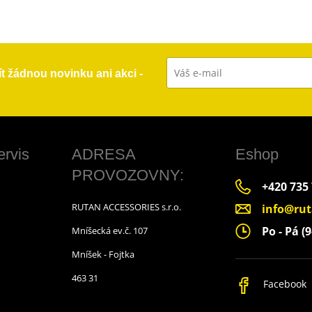
ít žádnou novinku ani akci -
ervis
ADRESA
Eshop
PROVOZOVNY:
+420 735
RUTAN ACCESSORIES s.r.o.
info@rut
Po - Pá (9
Mníšecká ev.č. 107
Mníšek - Fojtka
463 31
Facebook