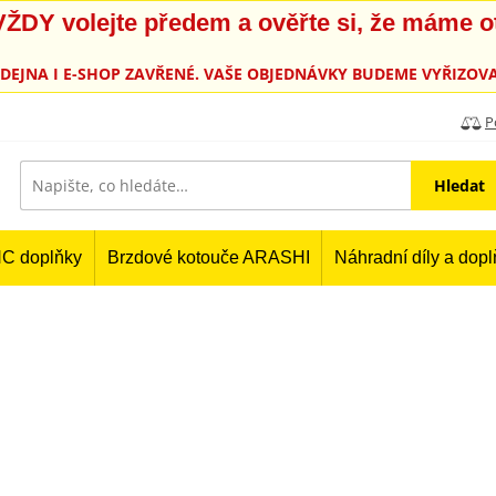
, VŽDY volejte předem a ověřte si, že máme 
PRODEJNA I E-SHOP ZAVŘENÉ. VAŠE OBJEDNÁVKY BUDEME VYŘIZOVA
P
Hledat
C doplňky
Brzdové kotouče ARASHI
Náhradní díly a dop