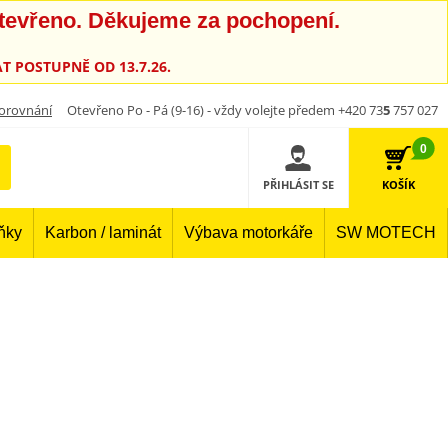
otevřeno. Děkujeme za pochopení.
T POSTUPNĚ OD 13.7.26.
orovnání
Otevřeno Po - Pá (9-16) - vždy volejte předem +420 73
5
757 027
0
PŘIHLÁSIT SE
KOŠÍK
lňky
Karbon / laminát
Výbava motorkáře
SW MOTECH