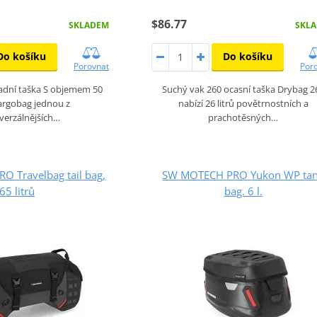
$86.77
SKLADEM
SKL
Do košíku
Do košíku
Porovnat
Por
adní taška S objemem 50
Suchý vak 260 ocasní taška Drybag 2
 Cargobag jednou z
nabízí 26 litrů povětrnostních a
verzálnějších…
prachotěsných…
 Travelbag tail bag,
SW MOTECH PRO Yukon WP ta
65 litrů
bag. 6 l.