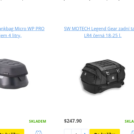
nkbag Micro WP PRO
SW MOTECH Legend Gear zadní t
jem 4 litry,
LR4 černá 18-25 l.
$247.90
SKLADEM
SKL