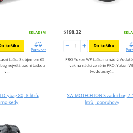
$198.32
SKLADEM
SKL
Do košíku
Do košíku
Porovnat
Por
casní taška S objemem 65
PRO Yukon WP taška na nádrž Vodotě
elbag největší zadní taškou
vak na nádrž ze série PRO: Yukon W
v…
(vodotěsný)…
rybag 80, 8 litrů,
SW MOTECH ION S zadní bag 7-
erno-šedý
litrů , popruhový