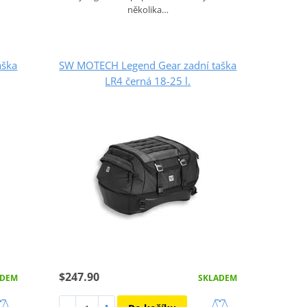
několika…
aška
SW MOTECH Legend Gear zadní taška
LR4 černá 18-25 l.
$247.90
ADEM
SKLADEM