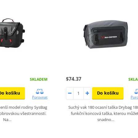
$74.37
SKLADEM
SKL
Do košíku
Do košíku
Porovnat
Por
enší model rodiny SysBag
Suchý vak 180 ocasní taška Drybag 180
obrovskou všestranností.
funkční koncová taška, kterou může
Na…
snadno…