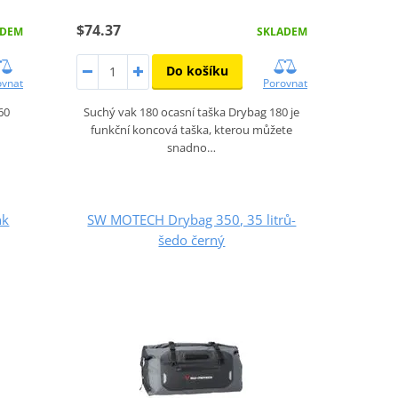
$74.37
ADEM
SKLADEM
Do košíku
ovnat
Porovnat
60
Suchý vak 180 ocasní taška Drybag 180 je
funkční koncová taška, kterou můžete
snadno…
nk
SW MOTECH Drybag 350, 35 litrů-
šedo černý