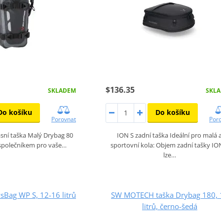
$136.35
SKLADEM
SKL
Do košíku
Do košíku
Porovnat
Por
sní taška Malý Drybag 80
ION S zadní taška Ideální pro malá 
společníkem pro vaše…
sportovní kola: Objem zadní tašky IO
lze…
Bag WP S, 12-16 litrů
SW MOTECH taška Drybag 180, 
litrů, černo-šedá