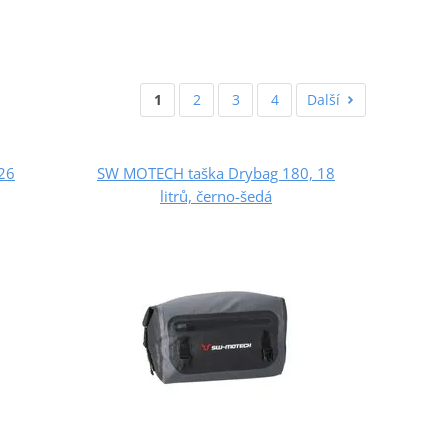
1
2
3
4
Další
26
SW MOTECH taška Drybag 180, 18
litrů, černo-šedá