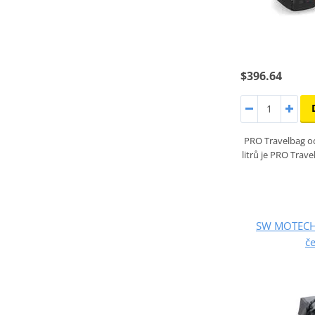
$396.64
PRO Travelbag o
litrů je PRO Trav
SW MOTECH D
č