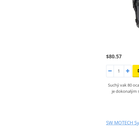
$80.57
Suchý vak 80 oca
je dokonalým 
SW MOTECH Sys