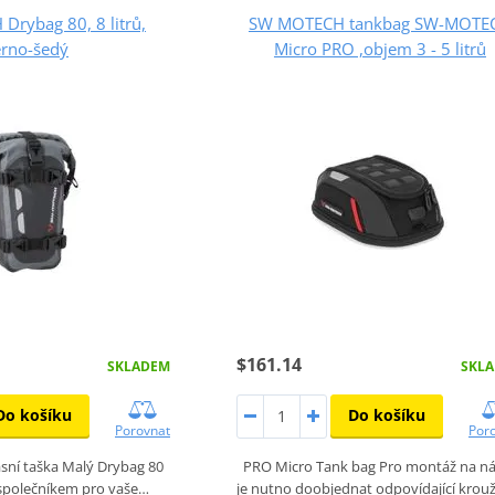
rybag 80, 8 litrů,
SW MOTECH tankbag SW-MOTE
erno-šedý
Micro PRO ,objem 3 - 5 litrů
$161.14
SKLADEM
SKL
Do košíku
Do košíku
Porovnat
Por
sní taška Malý Drybag 80
PRO Micro Tank bag Pro montáž na n
společníkem pro vaše…
je nutno doobjednat odpovídající kro