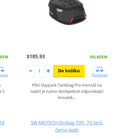
$185.93
ADEM
SKLADEM
Do košíku
ovnat
Porovnat
a
PRO Daypack Tankbag Pro montáž na
N S
nádrž je nutno doobjednat odpovídající
kroužek…
18
SW MOTECH Drybag 700, 70 litrů,
černo-šedý