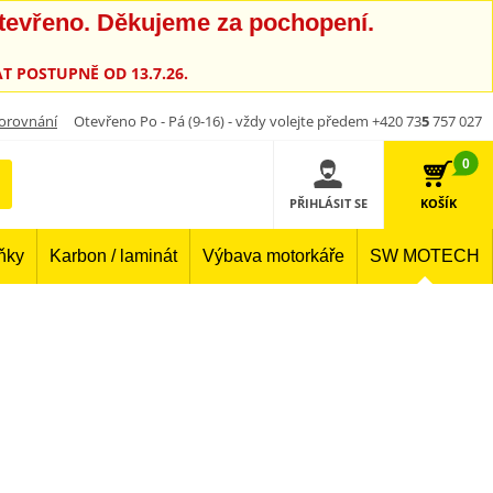
otevřeno. Děkujeme za pochopení.
T POSTUPNĚ OD 13.7.26.
orovnání
Otevřeno Po - Pá (9-16) - vždy volejte předem +420 73
5
757 027
0
PŘIHLÁSIT SE
KOŠÍK
lňky
Karbon / laminát
Výbava motorkáře
SW MOTECH