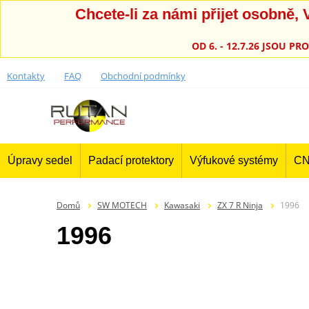
Chcete-li za námi přijet osobně
OD 6. - 12.7.26 JSOU 
Kontakty
FAQ
Obchodní podmínky
Úpravy sedel
Padací protektory
Výfukové systémy
CN
Domů
SW MOTECH
Kawasaki
ZX 7 R Ninja
1996
1996