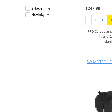
$247.90
Skladem
(75)
Novinky
(24)
PRO Cargobag z
litrů je
nejuni
SW MOTECH PRO