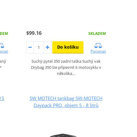
$99.16
ADEM
SKLADEM
Do košíku
ovnat
Porovnat
sný
Suchý pytel 350 zadní taška Suchý vak
P
Drybag 350 lze připevnit k motocyklu v
několika…
15
SW MOTECH tankbag SW-MOTECH
Daypack PRO, objem 5 - 8 litrů