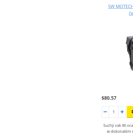
SW MOTECH D
č
$80.57
Suchý vak 80 oca
je dokonalým 