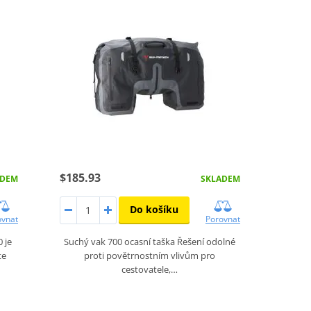
$185.93
ADEM
SKLADEM
Do košíku
ovnat
Porovnat
 je
Suchý vak 700 ocasní taška Řešení odolné
te
proti povětrnostním vlivům pro
cestovatele,…