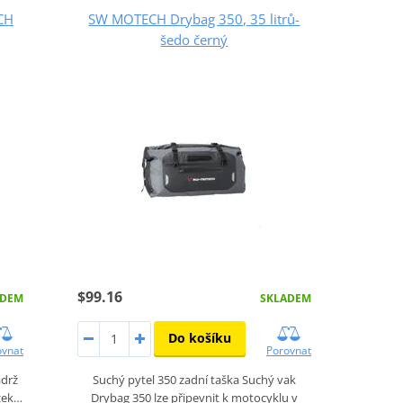
CH
SW MOTECH Drybag 350, 35 litrů-
šedo černý
$99.16
ADEM
SKLADEM
Do košíku
ovnat
Porovnat
ádrž
Suchý pytel 350 zadní taška Suchý vak
užek…
Drybag 350 lze připevnit k motocyklu v