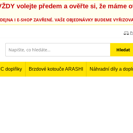
, VŽDY volejte předem a ověřte si, že máme 
PRODEJNA I E-SHOP ZAVŘENÉ. VAŠE OBJEDNÁVKY BUDEME VYŘIZOVA
P
Hledat
C doplňky
Brzdové kotouče ARASHI
Náhradní díly a dop