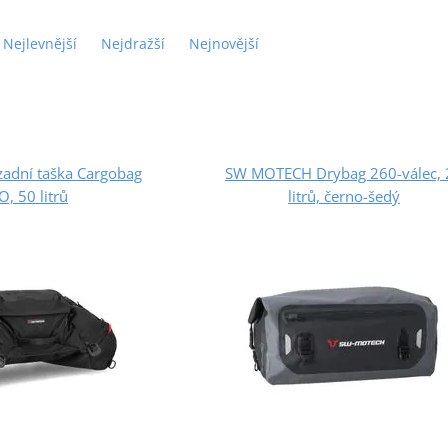
Nejlevnější
Nejdražší
Nejnovější
adní taška Cargobag
SW MOTECH Drybag 260-válec, 
O, 50 litrů
litrů, černo-šedý