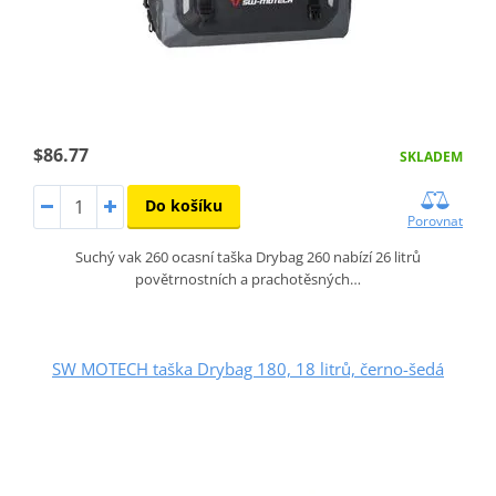
$86.77
SKLADEM
Do košíku
Porovnat
Suchý vak 260 ocasní taška Drybag 260 nabízí 26 litrů
povětrnostních a prachotěsných…
SW MOTECH taška Drybag 180, 18 litrů, černo-šedá