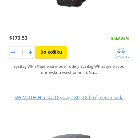
$173.53
SKLADEM
Do košíku
Porovnat
SysBag WP SNejmenší model rodiny SysBag WP zaujme svou
obrovskou všestranností. Na…
SW MOTECH taška Drybag 180, 18 litrů, černo-šedá