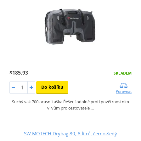
$185.93
SKLADEM
Do košíku
Porovnat
Suchý vak 700 ocasní taška Řešení odolné proti povětrnostním
vlivům pro cestovatele,…
SW MOTECH Drybag 80, 8 litrů, černo-šedý