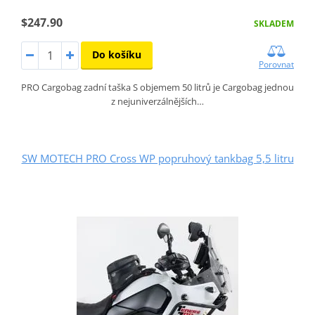
$247.90
SKLADEM
Do košíku
Porovnat
PRO Cargobag zadní taška S objemem 50 litrů je Cargobag jednou
z nejuniverzálnějších…
SW MOTECH PRO Cross WP popruhový tankbag 5,5 litru