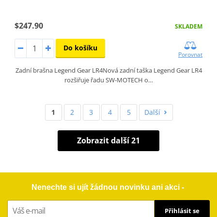
$247.90
SKLADEM
Do košíku
Porovnat
Zadní brašna Legend Gear LR4Nová zadní taška Legend Gear LR4
rozšiřuje řadu SW-MOTECH o…
1
2
3
4
5
Další
Zobrazit další 21
Nenechte si ujít žádnou novinku ani akci -
Přihlásit se