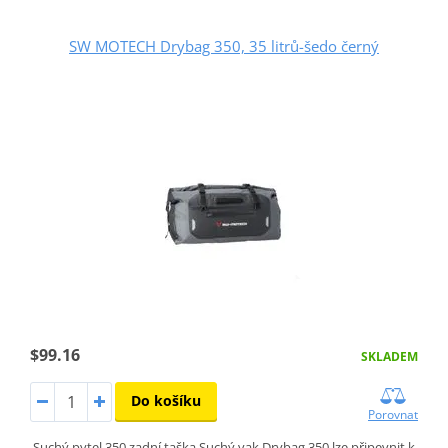
SW MOTECH Drybag 350, 35 litrů-šedo černý
$99.16
SKLADEM
Do košíku
Porovnat
Suchý pytel 350 zadní taška Suchý vak Drybag 350 lze připevnit k