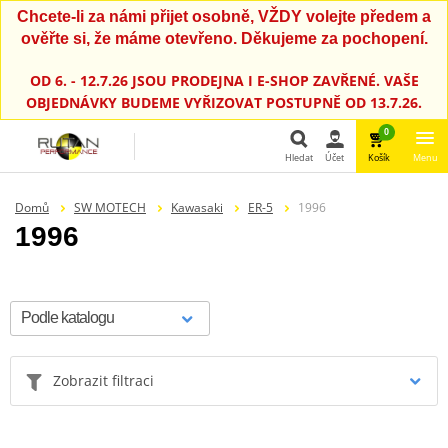
Chcete-li za námi přijet osobně, VŽDY volejte předem a
ověřte si, že máme otevřeno. Děkujeme za pochopení.
OD 6. - 12.7.26 JSOU PRODEJNA I E-SHOP ZAVŘENÉ. VAŠE
OBJEDNÁVKY BUDEME VYŘIZOVAT POSTUPNĚ OD 13.7.26.
0
Hledat
Účet
Košík
Menu
Hledat
Domů
SW MOTECH
Kawasaki
ER-5
1996
1996
Zobrazit filtraci