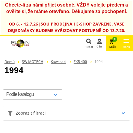
Chcete-li za námi přijet osobně, VŽDY volejte předem a
ověřte si, že máme otevřeno. Děkujeme za pochopení.
OD 6. - 12.7.26 JSOU PRODEJNA I E-SHOP ZAVŘENÉ. VAŠE
OBJEDNÁVKY BUDEME VYŘIZOVAT POSTUPNĚ OD 13.7.26.
0
Hledat
Účet
Košík
Menu
Hledat
Domů
SW MOTECH
Kawasaki
ZXR 400
1994
1994
Zobrazit filtraci