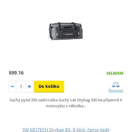
$99.16
SKLADEM
Do košíku
Porovnat
Suchý pytel 350 zadní taška Suchý vak Drybag 350 lze připevnit k
motocyklu v několika…
SW MOTECH Drybag 80, 8 litrů, černo-šedý