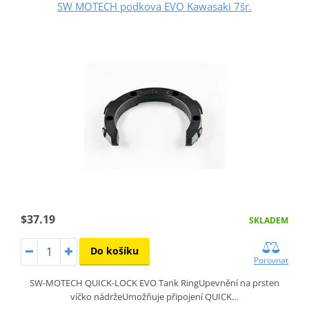
SW MOTECH podkova EVO Kawasaki 7šr.
$37.19
SKLADEM
Do košíku
Porovnat
SW-MOTECH QUICK-LOCK EVO Tank RingUpevnění na prsten
víčko nádržeUmožňuje připojení QUICK…