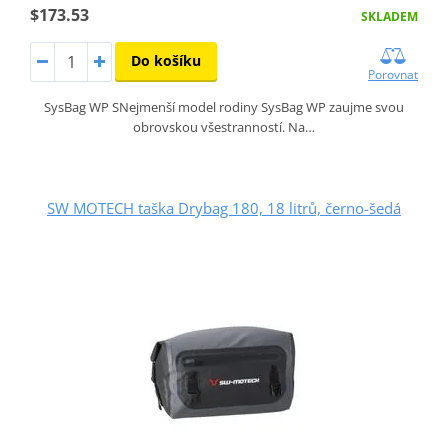
$173.53
SKLADEM
Do košíku
Porovnat
SysBag WP SNejmenší model rodiny SysBag WP zaujme svou
obrovskou všestranností. Na…
SW MOTECH taška Drybag 180, 18 litrů, černo-šedá