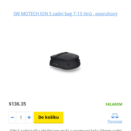
SW MOTECH ION S zadní bag 7-15 litrů , popruhový
$136.35
SKLADEM
Do košíku
Porovnat
ION S zadní taška Ideální pro malá a sportovní kola: Objem zadní