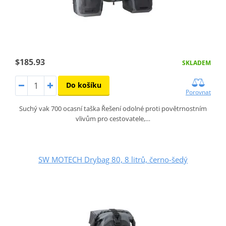
$185.93
SKLADEM
Do košíku
Porovnat
Suchý vak 700 ocasní taška Řešení odolné proti povětrnostním
vlivům pro cestovatele,…
SW MOTECH Drybag 80, 8 litrů, černo-šedý