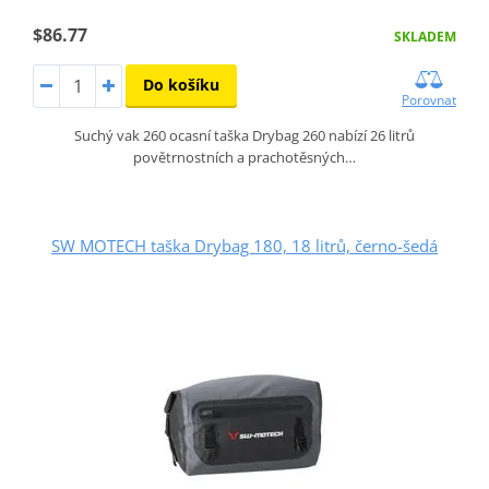
$86.77
SKLADEM
Do košíku
Porovnat
Suchý vak 260 ocasní taška Drybag 260 nabízí 26 litrů
povětrnostních a prachotěsných…
SW MOTECH taška Drybag 180, 18 litrů, černo-šedá