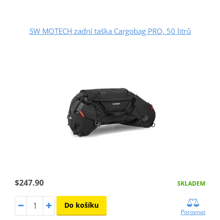
SW MOTECH zadní taška Cargobag PRO, 50 litrů
$247.90
SKLADEM
Do košíku
Porovnat