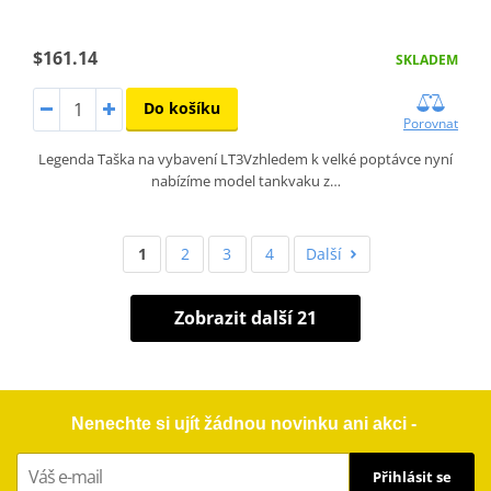
$161.14
SKLADEM
Do košíku
Porovnat
Legenda Taška na vybavení LT3Vzhledem k velké poptávce nyní
nabízíme model tankvaku z…
1
2
3
4
Další
Zobrazit další 21
Nenechte si ujít žádnou novinku ani akci -
Přihlásit se