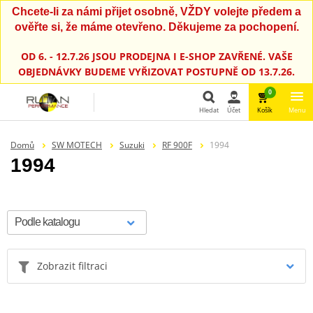
Chcete-li za námi přijet osobně, VŽDY volejte předem a
ověřte si, že máme otevřeno. Děkujeme za pochopení.
OD 6. - 12.7.26 JSOU PRODEJNA I E-SHOP ZAVŘENÉ. VAŠE
OBJEDNÁVKY BUDEME VYŘIZOVAT POSTUPNĚ OD 13.7.26.
0
Hledat
Účet
Košík
Menu
Hledat
Domů
SW MOTECH
Suzuki
RF 900F
1994
1994
Zobrazit filtraci