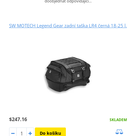
doobjednat odpovídající…
SW MOTECH Legend Gear zadní taška LR4 černá 18-25 l.
$247.16
SKLADEM
Do košíku