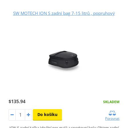
SW MOTECH ION S zadní bag 7-15 litrů , popruhový
$135.94
SKLADEM
Do košíku
Porovnat
ION S zadní taška Ideální pro malá a sportovní kola: Objem zadní