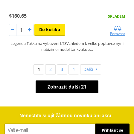
$160.65
SKLADEM
Do košíku
Porovnat
Legenda Taška na vybavení LT3Vzhledem k velké poptávce nyní
nabízíme model tankvaku z…
1
2
3
4
Další
Zobrazit další 21
Nenechte si ujít žádnou novinku ani akci -
Přihlásit se