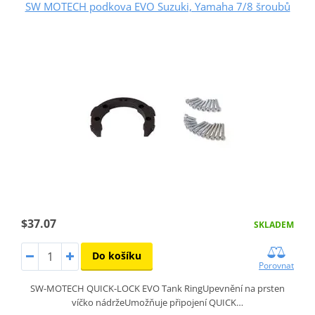
SW MOTECH podkova EVO Suzuki, Yamaha 7/8 šroubů
$37.07
SKLADEM
Do košíku
Porovnat
SW-MOTECH QUICK-LOCK EVO Tank RingUpevnění na prsten
víčko nádržeUmožňuje připojení QUICK…