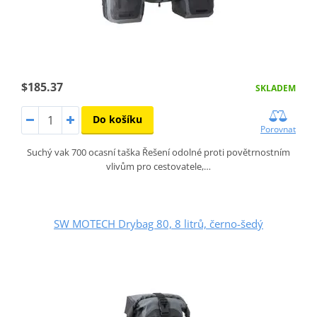
$185.37
SKLADEM
Do košíku
Porovnat
Suchý vak 700 ocasní taška Řešení odolné proti povětrnostním
vlivům pro cestovatele,…
SW MOTECH Drybag 80, 8 litrů, černo-šedý