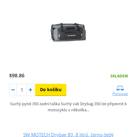
$98.86
SKLADEM
Do košíku
Porovnat
Suchý pytel 350 zadní taška Suchý vak Drybag 350 lze připevnit k
motocyklu v několika…
SW MOTECH Drybag 80, 8 litrů, černo-šedý