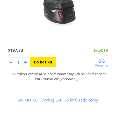
$197.73
SKLADEM
Do košíku
Porovnat
PRO Yukon WP taška na nádrž Vodotěsný vak na nádrž ze série
PRO: Yukon WP (vodotěsný)…
SW MOTECH Drybag 350, 35 litrů-šedo černý