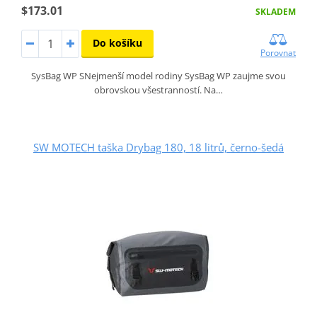
$173.01
SKLADEM
Do košíku
Porovnat
SysBag WP SNejmenší model rodiny SysBag WP zaujme svou
obrovskou všestranností. Na…
SW MOTECH taška Drybag 180, 18 litrů, černo-šedá