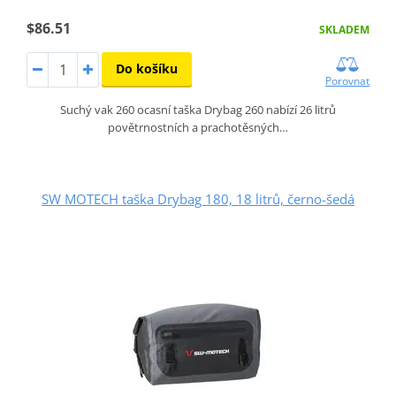
$86.51
SKLADEM
Do košíku
Porovnat
Suchý vak 260 ocasní taška Drybag 260 nabízí 26 litrů
povětrnostních a prachotěsných…
SW MOTECH taška Drybag 180, 18 litrů, černo-šedá