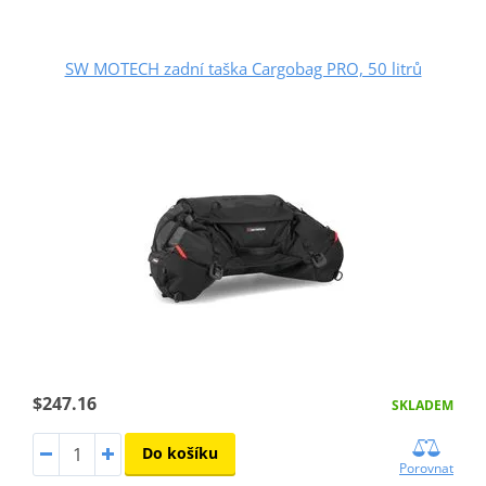
SW MOTECH zadní taška Cargobag PRO, 50 litrů
$247.16
SKLADEM
Do košíku
Porovnat