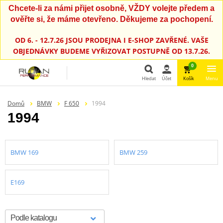
Chcete-li za námi přijet osobně, VŽDY volejte předem a
ověřte si, že máme otevřeno. Děkujeme za pochopení.
OD 6. - 12.7.26 JSOU PRODEJNA I E-SHOP ZAVŘENÉ. VAŠE
OBJEDNÁVKY BUDEME VYŘIZOVAT POSTUPNĚ OD 13.7.26.
0
Hledat
Účet
Košík
Menu
Hledat
Domů
BMW
F 650
1994
1994
BMW 169
BMW 259
E169