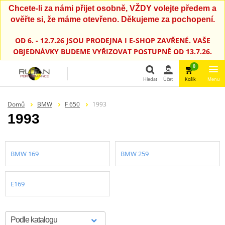
Chcete-li za námi přijet osobně, VŽDY volejte předem a
ověřte si, že máme otevřeno. Děkujeme za pochopení.
OD 6. - 12.7.26 JSOU PRODEJNA I E-SHOP ZAVŘENÉ. VAŠE
OBJEDNÁVKY BUDEME VYŘIZOVAT POSTUPNĚ OD 13.7.26.
0
Hledat
Účet
Košík
Menu
Hledat
Domů
BMW
F 650
1993
1993
BMW 169
BMW 259
E169