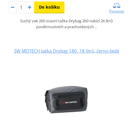
Do košíku
Porovnat
Suchý vak 260 ocasní taška Drybag 260 nabízí 26 litrů
povětrnostních a prachotěsných…
SW MOTECH taška Drybag 180, 18 litrů, černo-šedá