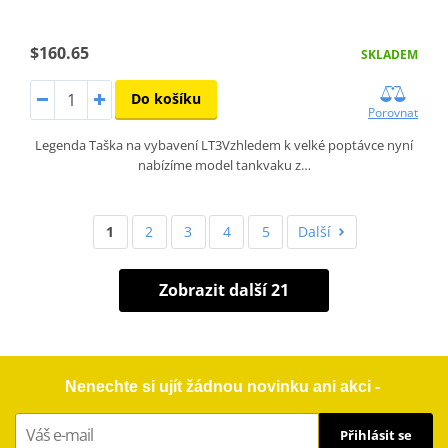
$160.65
SKLADEM
Do košíku
Porovnat
Legenda Taška na vybavení LT3Vzhledem k velké poptávce nyní
nabízíme model tankvaku z…
1
2
3
4
5
Další
Zobrazit další 21
Nenechte si ujít žádnou novinku ani akci -
Přihlásit se