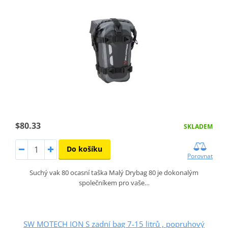
$80.33
SKLADEM
Do košíku
Porovnat
Suchý vak 80 ocasní taška Malý Drybag 80 je dokonalým
společníkem pro vaše…
SW MOTECH ION S zadní bag 7-15 litrů , popruhový