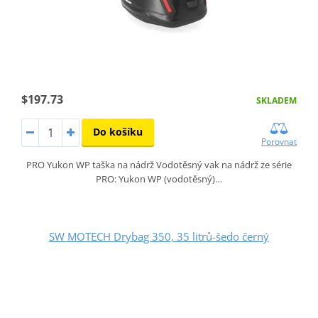
$197.73
SKLADEM
Do košíku
Porovnat
PRO Yukon WP taška na nádrž Vodotěsný vak na nádrž ze série
PRO: Yukon WP (vodotěsný)…
SW MOTECH Drybag 350, 35 litrů-šedo černý