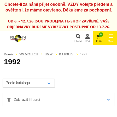
Chcete-li za námi přijet osobně, VŽDY volejte předem a
ověřte si, že máme otevřeno. Děkujeme za pochopení.
OD 6. - 12.7.26 JSOU PRODEJNA I E-SHOP ZAVŘENÉ. VAŠE
OBJEDNÁVKY BUDEME VYŘIZOVAT POSTUPNĚ OD 13.7.26.
0
Hledat
Účet
Košík
Menu
Hledat
Domů
SW MOTECH
BMW
R 1100 RS
1992
1992
Zobrazit filtraci