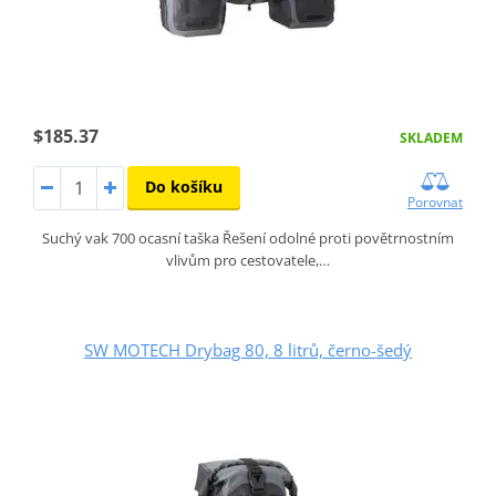
$185.37
SKLADEM
Do košíku
Porovnat
Suchý vak 700 ocasní taška Řešení odolné proti povětrnostním
vlivům pro cestovatele,…
SW MOTECH Drybag 80, 8 litrů, černo-šedý