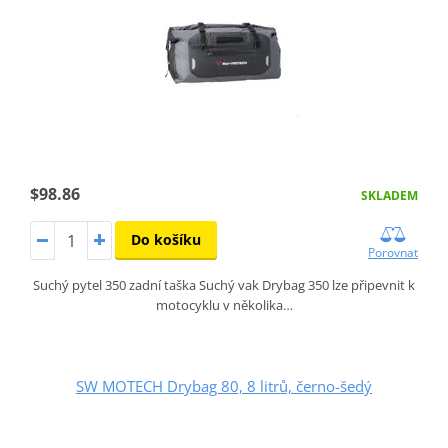
$98.86
SKLADEM
Do košíku
Porovnat
Suchý pytel 350 zadní taška Suchý vak Drybag 350 lze připevnit k
motocyklu v několika…
SW MOTECH Drybag 80, 8 litrů, černo-šedý