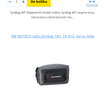
Do košíku
Porovnat
SysBag WP SNejmenší model rodiny SysBag WP zaujme svou
obrovskou všestranností. Na…
SW MOTECH taška Drybag 180, 18 litrů, černo-šedá