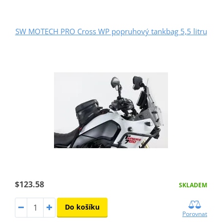
SW MOTECH PRO Cross WP popruhový tankbag 5,5 litru
$123.58
SKLADEM
Do košíku
Porovnat