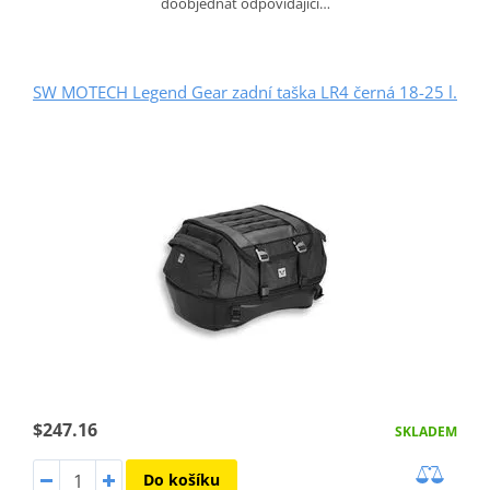
doobjednat odpovídající…
SW MOTECH Legend Gear zadní taška LR4 černá 18-25 l.
$247.16
SKLADEM
Do košíku