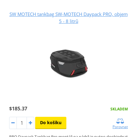
SW MOTECH tankbag SW-MOTECH Daypack PRO, objem
5 - 8 litrů
$185.37
SKLADEM
Do košíku
Porovnat
PRO Daypack Tankbag Pro montáž na nádrž je nutno doobjednat