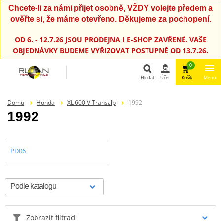
Chcete-li za námi přijet osobně, VŽDY volejte předem a
ověřte si, že máme otevřeno. Děkujeme za pochopení.
OD 6. - 12.7.26 JSOU PRODEJNA I E-SHOP ZAVŘENÉ. VAŠE
OBJEDNÁVKY BUDEME VYŘIZOVAT POSTUPNĚ OD 13.7.26.
0
Hledat
Účet
Košík
Menu
Hledat
Domů
Honda
XL 600 V Transalp
1992
1992
PD06
Zobrazit filtraci