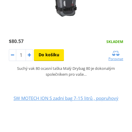
$80.57
SKLADEM
Do košíku
Porovnat
Suchý vak 80 ocasní taška Malý Drybag 80 je dokonalým
společníkem pro vaše…
SW MOTECH ION S zadní bag 7-15 litrů , popruhový