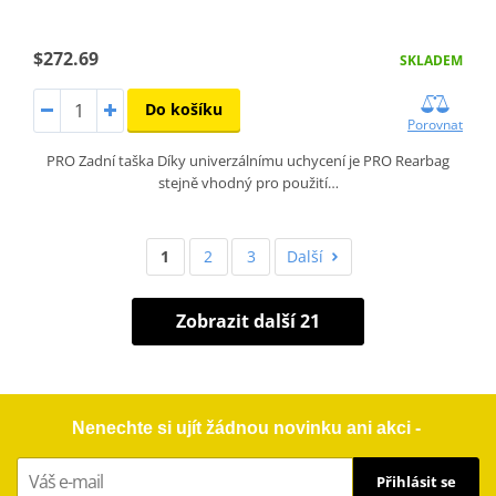
$272.69
SKLADEM
Do košíku
Porovnat
PRO Zadní taška Díky univerzálnímu uchycení je PRO Rearbag
stejně vhodný pro použití…
1
2
3
Další
Zobrazit další 21
Nenechte si ujít žádnou novinku ani akci -
Přihlásit se