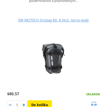
povětrnostních a prachotěsných…
SW MOTECH Drybag 80, 8 litrů, černo-šedý
$80.57
SKLADEM
Do košíku