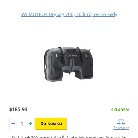
SW MOTECH Drybag 700, 70 litrů, černo-šedý
$185.93
SKLADEM
Do košíku
Porovnat
Suchý vak 700 ocasní taška Řešení odolné proti povětrnostním