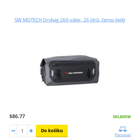
SW MOTECH Drybag 260-válec, 26 litrů, černo-šedý
$86.77
SKLADEM
Do košíku
Porovnat