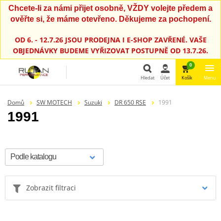
Chcete-li za námi přijet osobně, VŽDY volejte předem a
ověřte si, že máme otevřeno. Děkujeme za pochopení.
OD 6. - 12.7.26 JSOU PRODEJNA I E-SHOP ZAVŘENÉ. VAŠE
OBJEDNÁVKY BUDEME VYŘIZOVAT POSTUPNĚ OD 13.7.26.
0
Hledat
Účet
Košík
Menu
Hledat
Domů
SW MOTECH
Suzuki
DR 650 RSE
1991
1991
Zobrazit filtraci