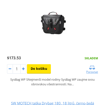
$173.53
SKLADEM
Do košíku
Porovnat
SysBag WP SNejmenší model rodiny SysBag WP zaujme svou
obrovskou všestranností. Na…
SW MOTECH taška Drybag 180, 18 litrů, černo-šedá