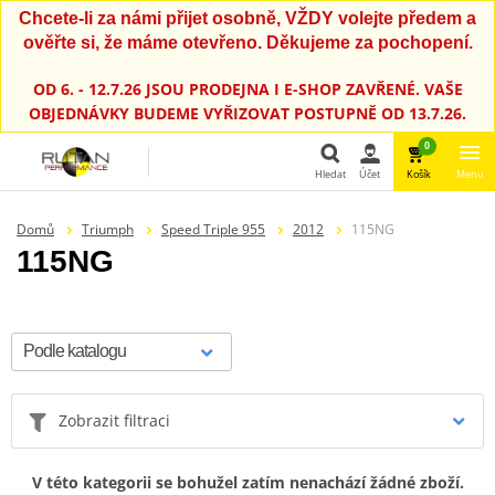
Chcete-li za námi přijet osobně, VŽDY volejte předem a
ověřte si, že máme otevřeno. Děkujeme za pochopení.
OD 6. - 12.7.26 JSOU PRODEJNA I E-SHOP ZAVŘENÉ. VAŠE
OBJEDNÁVKY BUDEME VYŘIZOVAT POSTUPNĚ OD 13.7.26.
0
Hledat
Účet
Košík
Menu
Hledat
Domů
Triumph
Speed Triple 955
2012
115NG
115NG
Zobrazit filtraci
V této kategorii se bohužel zatím nenachází žádné zboží.