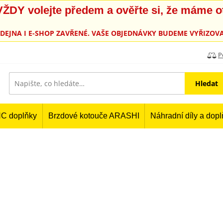
, VŽDY volejte předem a ověřte si, že máme 
PRODEJNA I E-SHOP ZAVŘENÉ. VAŠE OBJEDNÁVKY BUDEME VYŘIZOVA
P
Hledat
C doplňky
Brzdové kotouče ARASHI
Náhradní díly a dop