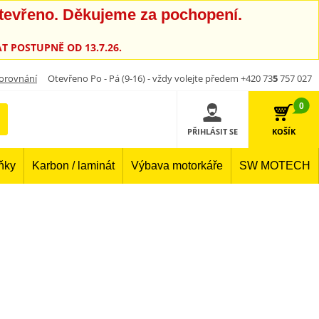
otevřeno. Děkujeme za pochopení.
T POSTUPNĚ OD 13.7.26.
orovnání
Otevřeno Po - Pá (9-16) - vždy volejte předem +420 73
5
757 027
0
PŘIHLÁSIT SE
KOŠÍK
lňky
Karbon / laminát
Výbava motorkáře
SW MOTECH