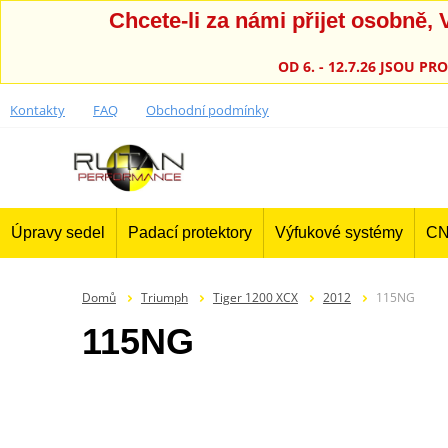
Chcete-li za námi přijet osobně
OD 6. - 12.7.26 JSOU 
Kontakty
FAQ
Obchodní podmínky
Úpravy sedel
Padací protektory
Výfukové systémy
CN
Domů
Triumph
Tiger 1200 XCX
2012
115NG
115NG