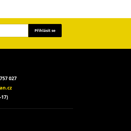
Přihlásit se
 757 027
an.cz
-17)