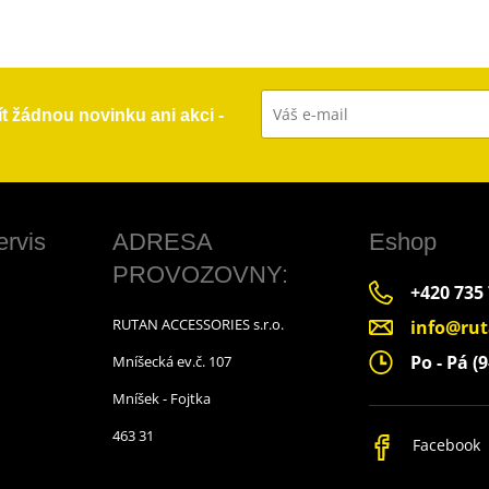
ít žádnou novinku ani akci -
ervis
ADRESA
Eshop
PROVOZOVNY:
+420 735
RUTAN ACCESSORIES s.r.o.
info@rut
Po - Pá (9
Mníšecká ev.č. 107
Mníšek - Fojtka
463 31
Facebook