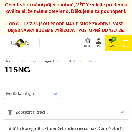
Chcete-li za námi přijet osobně, VŽDY volejte předem a
ověřte si, že máme otevřeno. Děkujeme za pochopení.
OD 6. - 12.7.26 JSOU PRODEJNA I E-SHOP ZAVŘENÉ. VAŠE
OBJEDNÁVKY BUDEME VYŘIZOVAT POSTUPNĚ OD 13.7.26.
0
Hledat
Účet
Košík
Menu
Hledat
Domů
Triumph
Tiger 1050
2010
115NG
115NG
Zobrazit filtraci
V této kategorii se bohužel zatím nenachází žádné zboží.