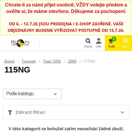
Chcete-li za námi přijet osobně, VŽDY volejte předem a
ověřte si, že máme otevřeno. Děkujeme za pochopení.
OD 6. - 12.7.26 JSOU PRODEJNA I E-SHOP ZAVŘENÉ. VAŠE
OBJEDNÁVKY BUDEME VYŘIZOVAT POSTUPNĚ OD 13.7.26.
0
Hledat
Účet
Košík
Menu
Hledat
Domů
Triumph
Tiger 1050
2009
115NG
115NG
Zobrazit filtraci
V této kategorii se bohužel zatím nenachází žádné zboží.