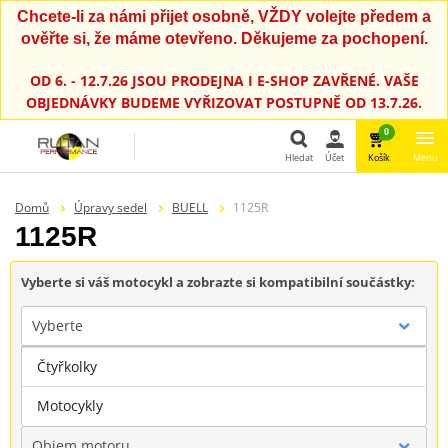
Chcete-li za námi přijet osobně, VŽDY volejte předem a
ověřte si, že máme otevřeno. Děkujeme za pochopení.
OD 6. - 12.7.26 JSOU PRODEJNA I E-SHOP ZAVŘENÉ. VAŠE
OBJEDNÁVKY BUDEME VYŘIZOVAT POSTUPNĚ OD 13.7.26.
0
Hledat
Účet
Košík
Menu
Hledat
Domů
Úpravy sedel
BUELL
1125R
1125R
Vyberte si váš motocykl a zobrazte si kompatibilní součástky:
Vyberte
Čtyřkolky
Značka
Motocykly
Objem motoru