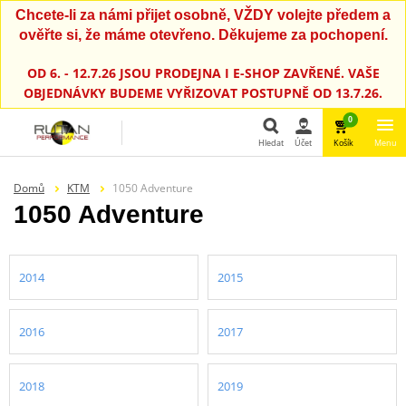
Chcete-li za námi přijet osobně, VŽDY volejte předem a
ověřte si, že máme otevřeno. Děkujeme za pochopení.
OD 6. - 12.7.26 JSOU PRODEJNA I E-SHOP ZAVŘENÉ. VAŠE
OBJEDNÁVKY BUDEME VYŘIZOVAT POSTUPNĚ OD 13.7.26.
0
Hledat
Účet
Košík
Menu
Hledat
Domů
KTM
1050 Adventure
1050 Adventure
2014
2015
2016
2017
2018
2019