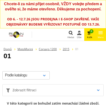
Chcete-li za námi přijet osobně, VŽDY volejte předem a
ověřte si, že máme otevřeno. Děkujeme za pochopení.
OD 6. - 12.7.26 JSOU PRODEJNA I E-SHOP ZAVŘENÉ. VAŠE
OBJEDNÁVKY BUDEME VYŘIZOVAT POSTUPNĚ OD 13.7.26.
0
Hledat
Účet
Košík
Menu
Hledat
Domů
MotoMorini
Corsaro 1200
2015
01
01
Zobrazit filtraci
V této kategorii se bohužel zatím nenachází žádné zboží.